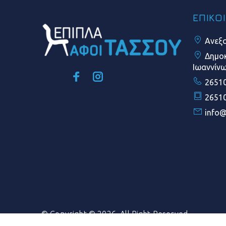
ΕΠΙΚΟ
Ανεξα
Δημοκ
Ιωαννίν
26510
26510
info@
© Copyright © 2026. All Right Reserved.