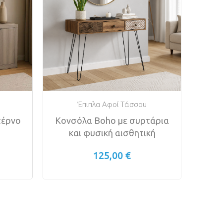
Έπιπλα Αφοί Τάσσου
τέρνο
Κονσόλα Boho με συρτάρια
Ξύ
και φυσική αισθητική
Ράφι
125,00 €