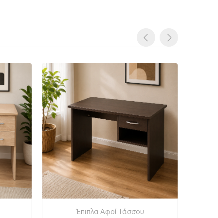
Έπιπλα Αφοί Τάσσου