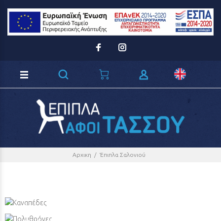
Loading...
Αρχικη
Έπιπλα Σαλονιού
Καναπέδες