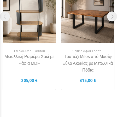
Έπιπλα Αφοί Τάσσου
Έπιπλα Αφοί Τάσσου
Μεταλλική Ραφιέρα Χακί με
Τραπέζι Miles από Μασίφ
Ράφια MDF
Ξύλο Ακακίας με Μεταλλικά
Πόδια
205,00 €
315,00 €