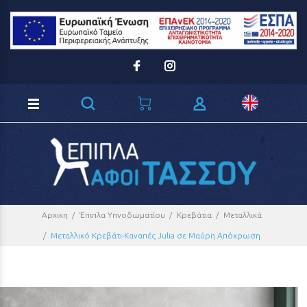
Loading...
Αρχικη
Έπιπλα Υπνοδωματίου
Κρεβάτια
Μεταλλικά
Μεταλλικό Κρεβάτι-Καναπές Julia σε Μαύρη Απόχρωση