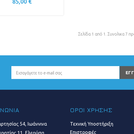
85,00 €
Σελίδα 1 από 1. Συνολικα 7 π
ΕΓ
ΙΝΩΝΙΑ
ΟΡΟΙ ΧΡΗΣΗΣ
ρτησίας 54, Ιωάννινα
Τεχνική Υποστήριξη
Επιστροφές
ρατίας 11, Ελεούσα