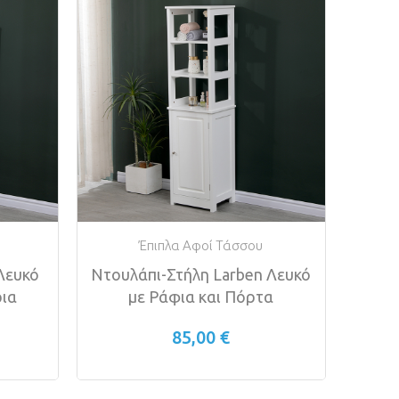
Έπιπλα Αφοί Τάσσου
Λευκό
Ντουλάπι-Στήλη Larben Λευκό
ρια
με Ράφια και Πόρτα
85,00 €