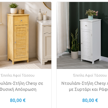
Έπιπλα Αφοί Τάσσου
Έπιπλα Αφοί Τάσσου
υλάπι-Στήλη Chesy σε
Ντουλάπι-Στήλη Chesy 
Φυσική Απόχρωση
με Συρτάρι και Ράφ
80,00 €
80,00 €