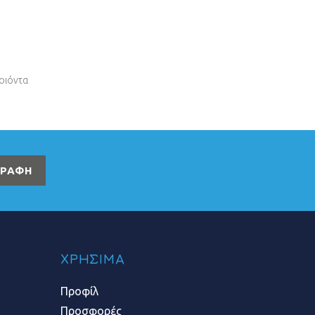
ροιόντα
ΓΡΑΦΗ
ΧΡΗΣΙΜΑ
Προφίλ
Προσφορές