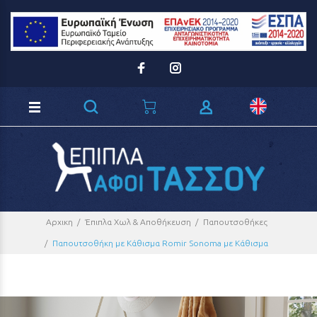
Loading...
Αρχικη
Έπιπλα Χωλ & Αποθήκευση
Παπουτσοθήκες
Παπουτσοθήκη με Κάθισμα Romir Sonoma με Κάθισμα