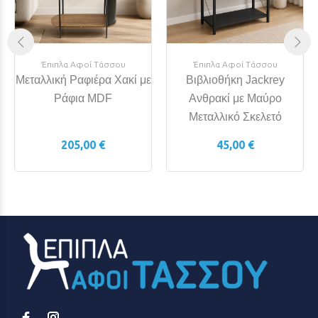
Έπιπλα Αφοί Τάσσου
Έπιπλα Αφοί Τάσσου
Μεταλλική Ραφιέρα Χακί με
Βιβλιοθήκη Jackrey
Ράφια MDF
Ανθρακί με Μαύρο
Μεταλλικό Σκελετό
205,00 €
45,00 €