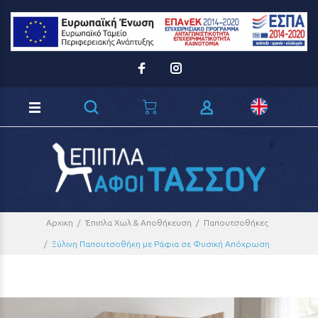
Loading...
Αρχικη
Έπιπλα Χωλ & Αποθήκευση
Παπουτσοθήκες
Ξύλινη Παπουτσοθήκη με Ράφια σε Φυσική Απόχρωση